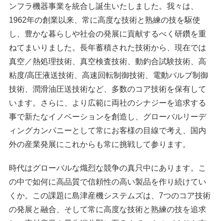
ンフラ機器事業を統合し誕生いたしました。我々は、
1962年の創業以来、常に高度な技術と熟練の技を駆使
し、豊かな暮らしや社会の発展に貢献するべく研鑽を重
ねてまいりました。長年蓄積された技術から、現在では
真空／熱処理技術、真空検査技術、動釣合試験技術、高
粘度/高圧液送技術、高速回転制御技術、電動バルブ制御
技術、潤滑油圧送技術など、多数のコア技術を保有して
います。さらに、より広範に両社のシナジーを追求する
事で新たなイノベーションを創造し、グローバルリーデ
ィングカンパニーとして常にお客様の目線で考え、国内
外の産業発展にこれからも常に挑戦して参ります。
時代はグローバルな熾烈な競争の真只中にあります。こ
の中で如何に高品質で信頼性の高い製品を作り続けてい
くか。この課題に島津産機システムズは、7つのコア技術
の発展と融合、そして常に高度な技術と熟練の技を追求